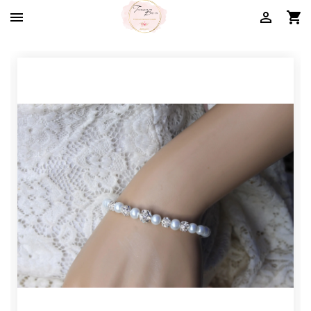


