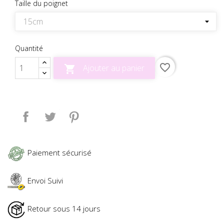
Taille du poignet
Quantité
favorite_border
Ajouter au panier

Partager
Tweet
Pinterest
Paiement sécurisé
Envoi Suivi
Retour sous 14 jours