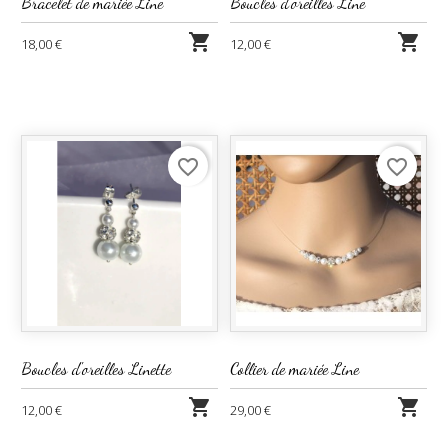
Bracelet de mariée Line
Boucles d'oreilles Line


18,00 €
12,00 €
favorite_border
favorite_border
Boucles d'oreilles Linette
Collier de mariée Line


12,00 €
29,00 €