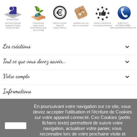
Les créations

Tout ce que vous devez savoir...

Votre compte

Informations
En poursuivant votre navigation sur ce site, vous
devez accepter l’utilisation et l'écriture de Cookies
sur votre appareil connecté. Ces Cookies (petits
Tendancebijoux, création de bijoux - Tous
fichiers texte) permettent de suivre votre
J'accepte
navigation, actualiser votre panier, vous
droits réservés
reconnaitre lors de votre prochaine visite et