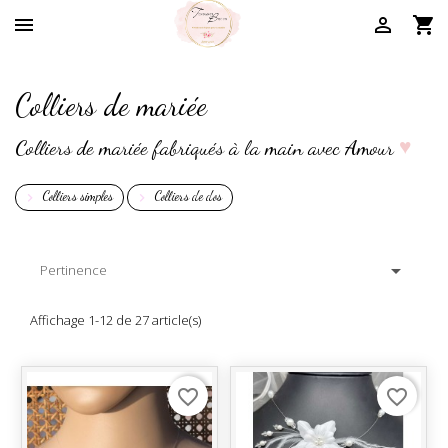



Colliers de mariée
Colliers de mariée fabriqués à la main avec Amour
♥
Colliers simples
Colliers de dos



Pertinence
Affichage 1-12 de 27 article(s)
favorite_border
favorite_border