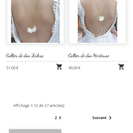
Collier de dos Zahra
Collier de dos Hortense


51,00 €
49,00 €
Affichage 1-12 de 27 article(s)

1
2
3
Suivant