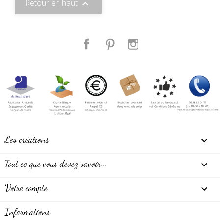
Retour en haut

Facebook
Pinterest
Instagram
Les créations

Tout ce que vous devez savoir...

Votre compte

Informations