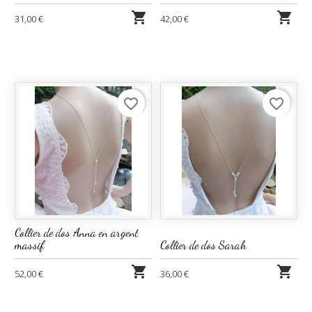


31,00 €
42,00 €
favorite_border
favorite_border
Collier de dos Anna en argent
massif
Collier de dos Sarah


52,00 €
36,00 €