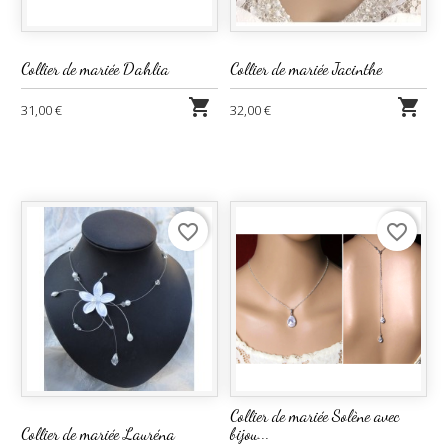
Collier de mariée Dahlia
Collier de mariée Jacinthe


31,00 €
32,00 €
favorite_border
favorite_border
Collier de mariée Solène avec
Collier de mariée Lauréna
bijou...