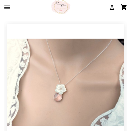


