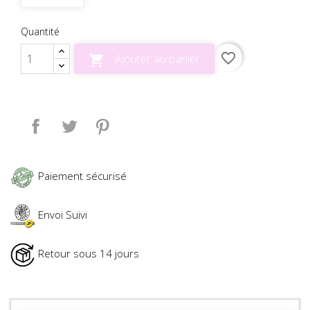
Quantité
favorite_border
Ajouter au panier

Partager
Tweet
Pinterest
Paiement sécurisé
Envoi Suivi
Retour sous 14 jours