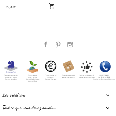

39,00 €
Facebook
Pinterest
Instagram
Les créations

Tout ce que vous devez savoir...
