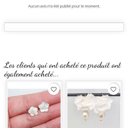
Aucun avis n'a été publié pour le moment.
Les clients qui ont acheté ce produit ont
également acheté...
favorite_border
favorite_border