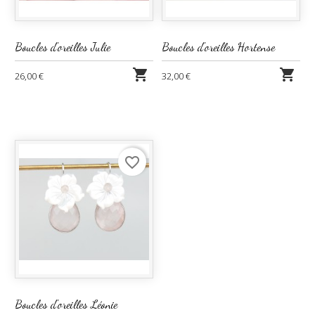
Boucles d'oreilles Julie
Boucles d'oreilles Hortense


26,00 €
32,00 €
favorite_border
Boucles d'oreilles Léonie